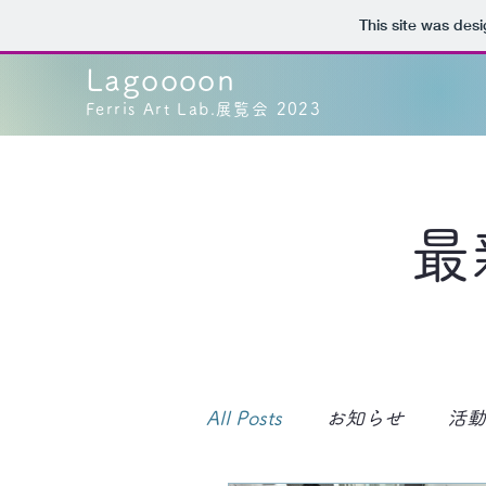
This site was des
Lagoooon
Ferris Art Lab.展覧会
2023
最
All Posts
お知らせ
活動